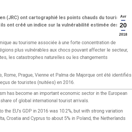
Avr
en (JRC) ont cartographié les points chauds du tourisme
20
ls ont créé un indice sur la vulnérabilité estimée des
2018
mique au tourisme associée à une forte concentration de
régions plus vulnérables aux chocs pouvant affecter le secteur,
tes, les catastrophes naturelles ou les changements
ife, Rome, Prague, Vienne et Palma de Majorque ont été identifiés
eçus de touristes (nuitées) en 2016.
rism has become an important economic sector in the European
are of global international tourist arrivals.
 to the EU’s GDP in 2016 was 10.2%, but with strong variation
ta, Croatia and Cyprus to about 5% in Poland, the Netherlands