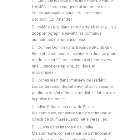
Christian Flaesch
dans
Interview de Patrick
HAMON, Inspecteur général honoraire de la
Police nationale et auteur du livre Intime
décision (Ed. Atlande)
Valérie TATE
dans
Tribune de Abel Boyi – La
zoopornographie envahit les contenus
numériques de notre jeunesse
Corinne Doillon
dans
Béatrice BRUGÈRE «
Ensemble bâtissons l’avenir de la Justice pour
rendre la fierté à nos missions et tendre vers
une Justice exemplaire, solidaire et
modernisée »
Cohen alain
dans
Interview de Frédéric
Lauze, directeur départemental de la sécurité
publique du Val d’Oise et médiateur interne de
la police nationale
Miss K
dans
Interview de Emilie
Maisonneuve, conservateur de patrimoine et
directrice du musée Lambinet à Versailles
Guérin
dans
Interview de Emilie
Maisonneuve, conservateur de patrimoine et
directrice du musée Lambinet à Versailles