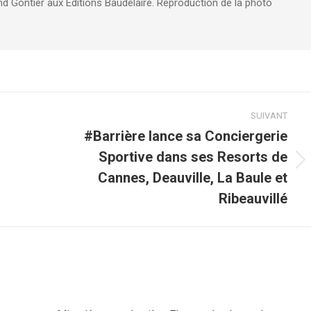
d Gontier aux Editions Baudelaire. Reproduction de la photo
SUIVANT
#Barrière lance sa Conciergerie
Sportive dans ses Resorts de
Article
Cannes, Deauville, La Baule et
suivant
Ribeauvillé
: