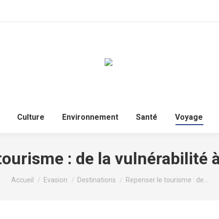
Accueil
Politique
Culture
Environnem
Culture
Environnement
Santé
Voyage
ourisme : de la vulnérabilité à
Vous êtes ici :
Accueil
Evasion
Destinations
Repenser le tourisme : de…