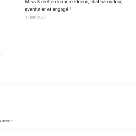
Miss K met en lumière Flocon, chat baroudeur,
aventurier et engagé !
27 juin 2026
1-
s avec
*