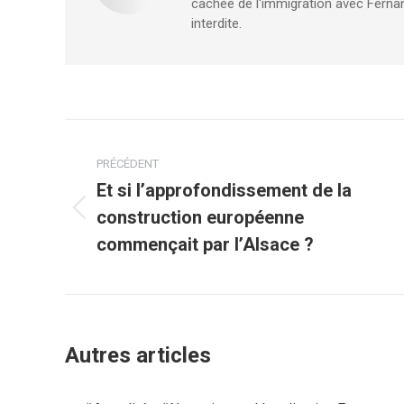
cachée de l'immigration avec Fernan
interdite.
Navigation
PRÉCÉDENT
article
Et si l’approfondissement de la
construction européenne
Article
précédent
commençait par l’Alsace ?
:
Autres articles