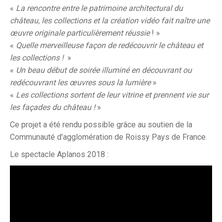
«
La rencontre entre le patrimoine architectural du
château, les collections et la création vidéo fait naître une
œuvre originale particulièrement réussie
! »
«
Quelle merveilleuse façon de redécouvrir le château et
les collections !
»
«
Un beau début de soirée illuminé en découvrant ou
redécouvrant les œuvres sous la lumière
»
«
Les collections sortent de leur vitrine et prennent vie sur
les façades du château !
»
Ce projet a été rendu possible grâce au soutien de la
Communauté d’agglomération de Roissy Pays de France.
Le spectacle Aplanos 2018 :