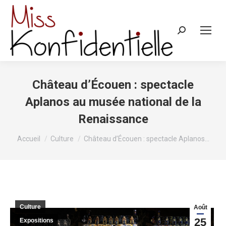
Recherche
:
Château d’Écouen : spectacle
Aplanos au musée national de la
Renaissance
Vous êtes ici :
Accueil
Culture
Château d’Écouen : spectacle Aplanos…
Culture
Août
25
Expositions