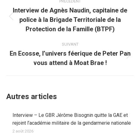
PRÉCÉDENT
article
Interview de Agnès Naudin, capitaine de
police à la Brigade Territoriale de la
Article
précédent
Protection de la Famille (BTPF)
:
SUIVANT
En Ecosse, l’univers féerique de Peter Pan
Article
vous attend à Moat Brae !
suivant
:
Autres articles
Interview – Le GBR Jérôme Bisognin quitte la GAE et
rejoint l’académie militaire de la gendarmerie nationale
2 août 2026