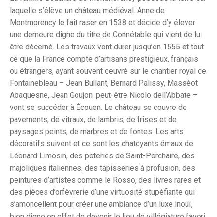
laquelle s’élève un château médiéval. Anne de
Montmorency le fait raser en 1538 et décide d’y élever
une demeure digne du titre de Connétable qui vient de lui
être décerné. Les travaux vont durer jusqu’en 1555 et tout
ce que la France compte d’artisans prestigieux, français
ou étrangers, ayant souvent oeuvré sur le chantier royal de
Fontainebleau – Jean Bullant, Bernard Palissy, Masséot
Abaquesne, Jean Goujon, peut-être Nicolo dell’Abbate –
vont se succéder à Écouen. Le château se couvre de
pavements, de vitraux, de lambris, de frises et de
paysages peints, de marbres et de fontes. Les arts
décoratifs suivent et ce sont les chatoyants émaux de
Léonard Limosin, des poteries de Saint-Porchaire, des
majoliques italiennes, des tapisseries à profusion, des
peintures d’artistes comme le Rosso, des livres rares et
des pièces d’orfèvrerie d’une virtuosité stupéfiante qui
s’amoncellent pour créer une ambiance d’un luxe inouï,
bien digne en effet de devenir le lieu de villégiature favori