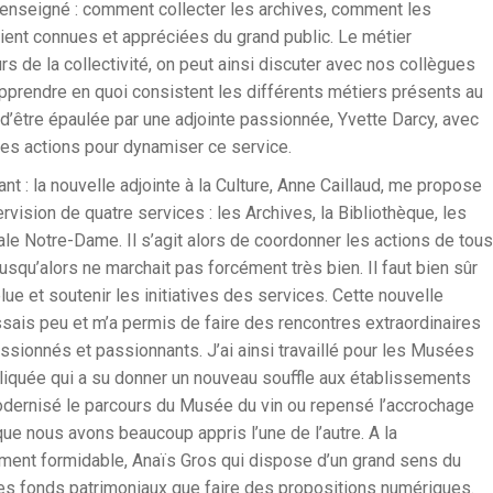
t enseigné : comment collecter les archives, comment les
soient connues et appréciées du grand public. Le métier
rs de la collectivité, on peut ainsi discuter avec nos collègues
prendre en quoi consistent les différents métiers présents au
e d’être épaulée par une adjointe passionnée, Yvette Darcy, avec
s actions pour dynamiser ce service.
t : la nouvelle adjointe à la Culture, Anne Caillaud, me propose
ervision de quatre services : les Archives, la Bibliothèque, les
ale Notre-Dame. Il s’agit alors de coordonner les actions de tous
jusqu’alors ne marchait pas forcément très bien. Il faut bien sûr
élue et soutenir les initiatives des services. Cette nouvelle
sais peu et m’a permis de faire des rencontres extraordinaires
ssionnés et passionnants. J’ai ainsi travaillé pour les Musées
pliquée qui a su donner un nouveau souffle aux établissements
odernisé le parcours du Musée du vin ou repensé l’accrochage
e nous avons beaucoup appris l’une de l’autre. A la
alement formidable, Anaïs Gros qui dispose d’un grand sens du
 les fonds patrimoniaux que faire des propositions numériques.