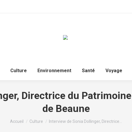
Culture
Environnement
Santé
Voyage
nger, Directrice du Patrimoine
de Beaune
Vous êtes ici :
Accueil
Culture
Interview de Sonia Dollinger, Directrice…