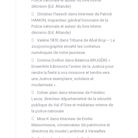
Police nationale et auteur du livre Intime
décision (Ed. Atlande)
Christian Flaesch
dans
Interview de Patrick
HAMON, Inspecteur général honoraire de la
Police nationale et auteur du livre Intime
décision (Ed. Atlande)
Valérie TATE
dans
Tribune de Abel Boyi – La
zoopornographie envahit les contenus
numériques de notre jeunesse
Corinne Doillon
dans
Béatrice BRUGÈRE «
Ensemble bâtissons l’avenir de la Justice pour
rendre la fierté à nos missions et tendre vers
une Justice exemplaire, solidaire et
modernisée »
Cohen alain
dans
Interview de Frédéric
Lauze, directeur départemental de la sécurité
publique du Val d’Oise et médiateur interne de
la police nationale
Miss K
dans
Interview de Emilie
Maisonneuve, conservateur de patrimoine et
directrice du musée Lambinet à Versailles