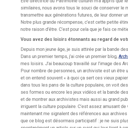
Etre directrice du Patrimoine culturel m’a appris que
similaires, nous avons tous le souci de conserver le 
transmettre aux générations futures, de leur donner u
Notre plus grande récompense, c’est cette petite étinc
notre raison d’être. C’est pour cela que je fais ce métie
Vous avez des loisirs étonnants au regard de vot
Depuis mon jeune âge, je suis attirée par la bande des
Dans un premier temps, j’ai crée un premier blog,
Arch
mes loisirs. J’ai beaucoup travaillé sur l’image des Ar
Pour nombre de personnes, un archiviste est un être u
et on entend souvent « à quoi ça sert ces vieux papier
dans tous les pans de la culture populaire, on voit des 
ses formes ou encore les jeux vidéos et la bande dess
et de montrer aux archivistes mais aussi au grand pub
irriguent la culture populaire. C’est assez amusant de
maintenant me signalent des références aux archives d
que ce blog est désormais participatif : je ne suis plu
spontanément un article sur un sujet qui leur tient à cœ