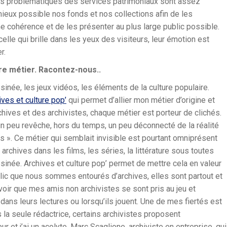
 les problématiques des services patrimoniaux sont assez
mieux possible nos fonds et nos collections afin de les
ne cohérence et de les présenter au plus large public possible.
elle qui brille dans les yeux des visiteurs, leur émotion est
r.
re métier. Racontez-nous..
sinée, les jeux vidéos, les éléments de la culture populaire.
ives et culture pop’
qui permet d’allier mon métier d’origine et
chives et des archivistes, chaque métier est porteur de clichés.
n peu revêche, hors du temps, un peu déconnecté de la réalité
s ». Ce métier qui semblait invisible est pourtant omniprésent
archives dans les films, les séries, la littérature sous toutes
inée. Archives et culture pop’ permet de mettre cela en valeur
lic que nous sommes entourés d’archives, elles sont partout et
 voir que mes amis non archivistes se sont pris au jeu et
ans leurs lectures ou lorsqu’ils jouent. Une de mes fiertés est
s la seule rédactrice, certains archivistes proposent
ur et j’ai un acolyte, Marc Scaglione, archiviste en entreprise, qui