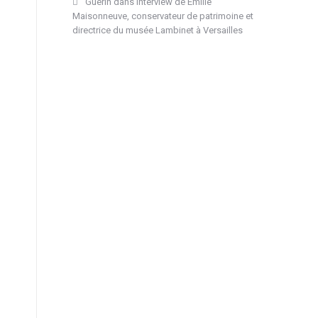
Guérin
dans
Interview de Emilie
Maisonneuve, conservateur de patrimoine et
directrice du musée Lambinet à Versailles