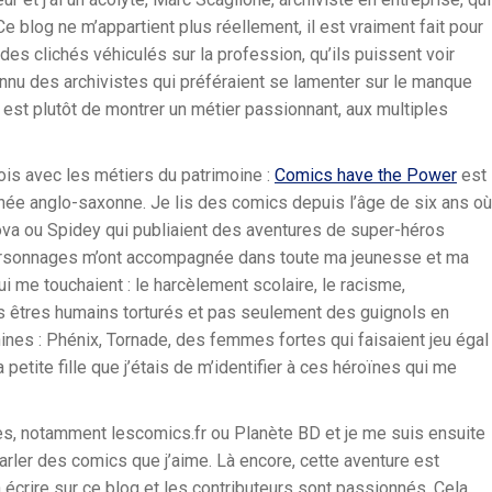
Ce blog ne m’appartient plus réellement, il est vraiment fait pour
 des clichés véhiculés sur la profession, qu’ils puissent voir
onnu des archivistes qui préféraient se lamenter sur le manque
p’ est plutôt de montrer un métier passionnant, aux multiples
ois avec les métiers du patrimoine :
Comics have the Power
est
inée anglo-saxonne. Je lis des comics depuis l’âge de six ans où
va ou Spidey qui publiaient des aventures de super-héros
rsonnages m’ont accompagnée dans toute ma jeunesse et ma
i me touchaient : le harcèlement scolaire, le racisme,
s êtres humains torturés et pas seulement des guignols en
nines : Phénix, Tornade, des femmes fortes qui faisaient jeu égal
etite fille que j’étais de m’identifier à ces héroïnes qui me
es, notamment lescomics.fr ou Planète BD et je me suis ensuite
rler des comics que j’aime. Là encore, cette aventure est
crire sur ce blog et les contributeurs sont passionnés. Cela