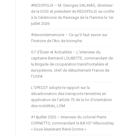
#RESOPOLIS – M. Georges SALINAS, directeur
de la DCIS et président de RESOPOLIS se confie
à la Cérémonie du Ravivage de la Flamme le 1er
juillet 2026
#devoirdememoire – Ce qu’il faut savoir sur
l’histoire de l’Arc de triomphe
G7 d’Évian et Actualités – L’interview du
capitaine Bertrand LOUBETTE, commandant de
la Brigade de coopération transfrontalière et
européenne, chef de détachement France de
l’UOFA
L’OPECST adopte le rapport sur la
décarbonation des transports terrestres en
application de l’article 73 de la loi d’orientation
des mobilités, LOM.
#14juillet 2026 – Interview du colonel Pierre
CORNETTO, commandant la BA107 Villacoublay
« Sous-lieutenant René Dorme »