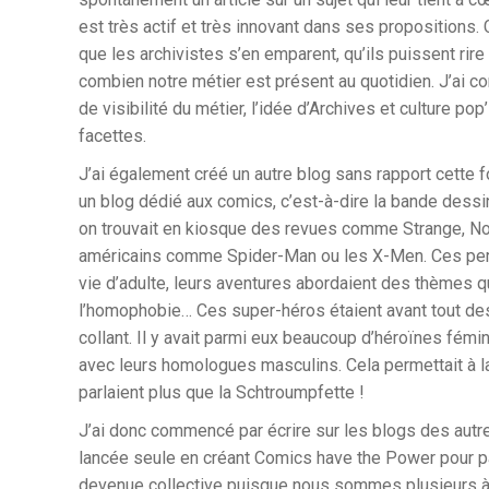
est très actif et très innovant dans ses propositions. 
que les archivistes s’en emparent, qu’ils puissent rire
combien notre métier est présent au quotidien. J’ai c
de visibilité du métier, l’idée d’Archives et culture po
facettes.
J’ai également créé un autre blog sans rapport cette f
un blog dédié aux comics, c’est-à-dire la bande dess
on trouvait en kiosque des revues comme Strange, No
américains comme Spider-Man ou les X-Men. Ces pe
vie d’adulte, leurs aventures abordaient des thèmes qu
l’homophobie… Ces super-héros étaient avant tout de
collant. Il y avait parmi eux beaucoup d’héroïnes fémi
avec leurs homologues masculins. Cela permettait à la p
parlaient plus que la Schtroumpfette !
J’ai donc commencé par écrire sur les blogs des autr
lancée seule en créant Comics have the Power pour pa
devenue collective puisque nous sommes plusieurs à é