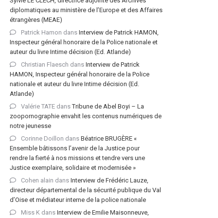
Sylvie LE CLECH, directrice adjointe des Archives
diplomatiques au ministère de l’Europe et des Affaires
étrangères (MEAE)
Patrick Hamon
dans
Interview de Patrick HAMON,
Inspecteur général honoraire de la Police nationale et
auteur du livre Intime décision (Ed. Atlande)
Christian Flaesch
dans
Interview de Patrick
HAMON, Inspecteur général honoraire de la Police
nationale et auteur du livre Intime décision (Ed.
Atlande)
Valérie TATE
dans
Tribune de Abel Boyi – La
zoopornographie envahit les contenus numériques de
notre jeunesse
Corinne Doillon
dans
Béatrice BRUGÈRE «
Ensemble bâtissons l’avenir de la Justice pour
rendre la fierté à nos missions et tendre vers une
Justice exemplaire, solidaire et modernisée »
Cohen alain
dans
Interview de Frédéric Lauze,
directeur départemental de la sécurité publique du Val
d’Oise et médiateur interne de la police nationale
Miss K
dans
Interview de Emilie Maisonneuve,