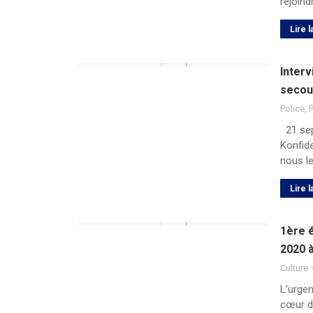
rejoind
Lire l
Interv
secou
Police
,
P
21 sep
Konfide
nous le
Lire l
1ère é
2020 
Culture
L’urgen
cœur de