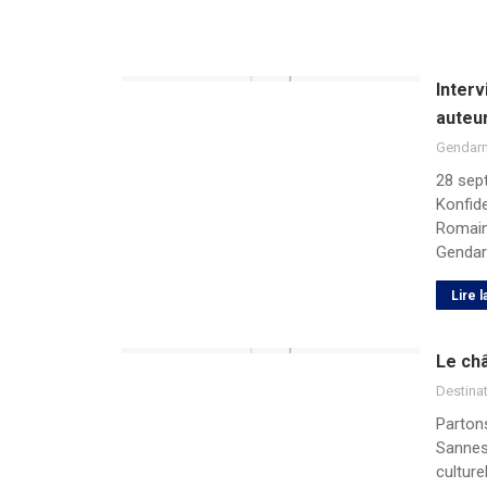
Inter
auteu
Gendar
28 sep
Konfid
Romain 
Gendar
Lire l
Le ch
Destina
Parton
Sannes 
culture