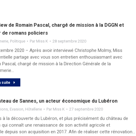
view de Romain Pascal, chargé de mission à la DGGN et
r de romans policiers
merie
,
Politique
Par
Miss K
28 septembre 2020
tembre 2020 – Après avoir interviewé Christophe Molmy, Miss
entielle partage avec vous son entretien enthousiasmant avec
Pascal, chargé de mission à la Direction Générale de la
merie…
a suite
âteau de Sannes, un acteur économique du Lubéron
tions
,
Evasion
,
Hôtellerie
Par
Miss K
27 septembre 2020
s à la découverte du Lubéron, et plus précisément du château de
qui connaît une renaissance de son activité agricole et
lle depuis son acquisition en 2017. Afin de réaliser cette rénovation…