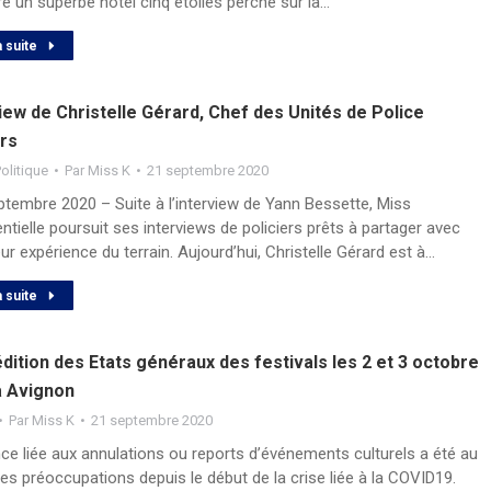
re un superbe hôtel cinq étoiles perché sur la…
a suite
iew de Christelle Gérard, Chef des Unités de Police
rs
olitique
Par
Miss K
21 septembre 2020
tembre 2020 – Suite à l’interview de Yann Bessette, Miss
ntielle poursuit ses interviews de policiers prêts à partager avec
ur expérience du terrain. Aujourd’hui, Christelle Gérard est à…
a suite
dition des Etats généraux des festivals les 2 et 3 octobre
à Avignon
Par
Miss K
21 septembre 2020
ce liée aux annulations ou reports d’événements culturels a été au
s préoccupations depuis le début de la crise liée à la COVID19.