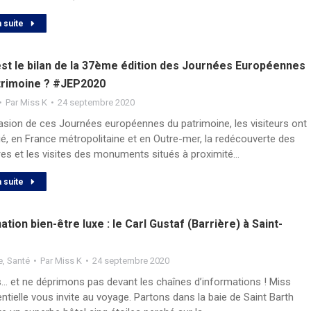
a suite
est le bilan de la 37ème édition des Journées Européennes
trimoine ? #JEP2020
Par
Miss K
24 septembre 2020
casion de ces Journées européennes du patrimoine, les visiteurs ont
gié, en France métropolitaine et en Outre-mer, la redécouverte des
ires et les visites des monuments situés à proximité…
a suite
ation bien-être luxe : le Carl Gustaf (Barrière) à Saint-
e
,
Santé
Par
Miss K
24 septembre 2020
… et ne déprimons pas devant les chaînes d’informations ! Miss
ntielle vous invite au voyage. Partons dans la baie de Saint Barth