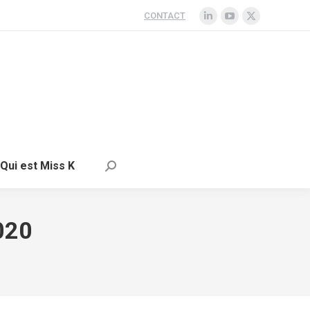
CONTACT
ent
Santé
Voyage
Qui est Miss K
Qui est Miss K
020