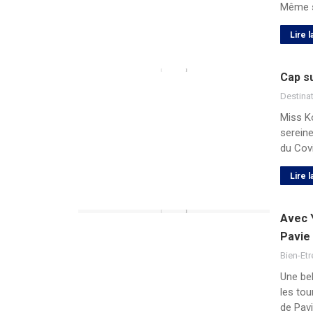
Même s
Lire l
Cap s
Destina
Miss Ko
sereine
du Covi
Lire l
Avec Y
Pavie 
Bien-Etr
Une bel
les tou
de Pavi