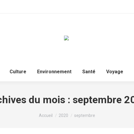
Accueil
Politique
Culture
Environnem
Culture
Environnement
Santé
Voyage
chives du mois :
septembre 2
Vous êtes ici :
Accueil
2020
septembre