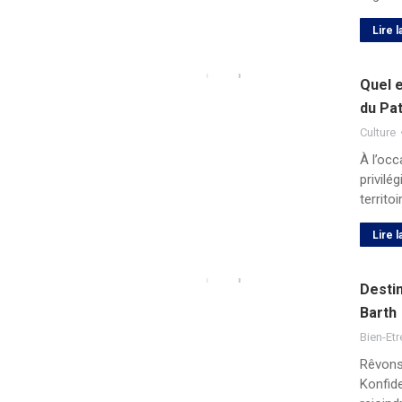
Lire l
Quel 
du Pa
Culture
À l’oc
privilé
territo
Lire l
Destin
Barth
Bien-Etr
Rêvons
Konfide