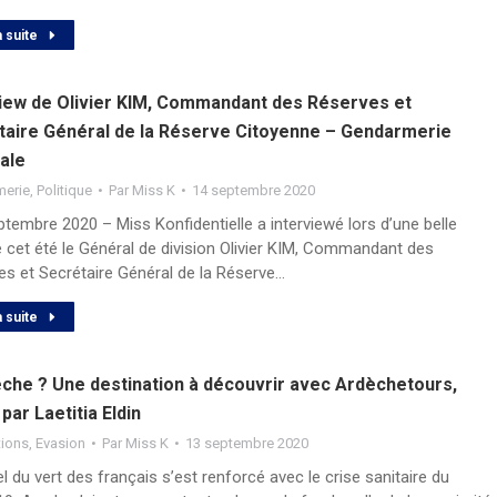
a suite
view de Olivier KIM, Commandant des Réserves et
taire Général de la Réserve Citoyenne – Gendarmerie
ale
merie
,
Politique
Par
Miss K
14 septembre 2020
embre 2020 – Miss Konfidentielle a interviewé lors d’une belle
 cet été le Général de division Olivier KIM, Commandant des
es et Secrétaire Général de la Réserve…
a suite
èche ? Une destination à découvrir avec Ardèchetours,
par Laetitia Eldin
tions
,
Evasion
Par
Miss K
13 septembre 2020
 du vert des français s’est renforcé avec le crise sanitaire du