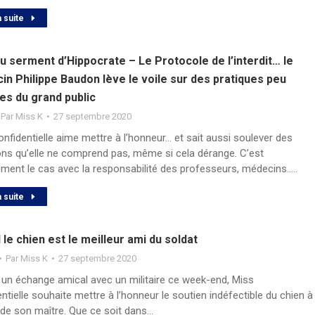
a suite
u serment d’Hippocrate – Le Protocole de l’interdit… le
n Philippe Baudon lève le voile sur des pratiques peu
es du grand public
Par
Miss K
27 septembre 2020
nfidentielle aime mettre à l’honneur… et sait aussi soulever des
ons qu’elle ne comprend pas, même si cela dérange. C’est
ément le cas avec la responsabilité des professeurs, médecins..…
a suite
le chien est le meilleur ami du soldat
Par
Miss K
27 septembre 2020
à un échange amical avec un militaire ce week-end, Miss
ntielle souhaite mettre à l’honneur le soutien indéfectible du chien à
 de son maître. Que ce soit dans…