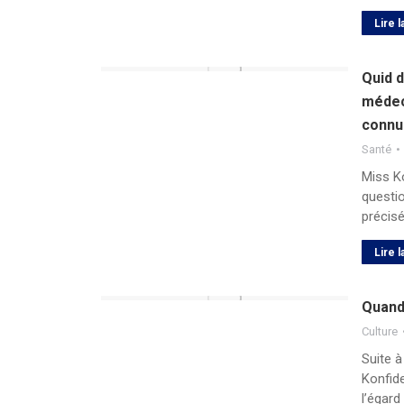
Lire l
Quid d
médeci
connu
Santé
Miss Ko
questi
précis
Lire l
Quand 
Culture
Suite 
Konfide
l’égard