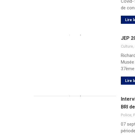
Covid-1
de con
Lire l
JEP 20
Culture
,
Richar
Musée d
37ème 
Lire l
Interv
BRI de
Police
,
P
07 sept
période