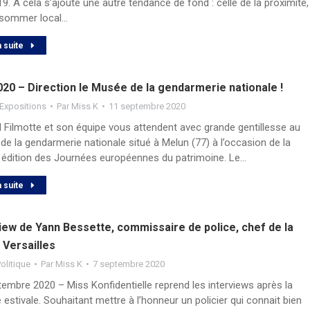
9. A cela s’ajoute une autre tendance de fond : celle de la proximité,
sommer local…
a suite
20 – Direction le Musée de la gendarmerie nationale !
Expositions
Par
Miss K
11 septembre 2020
d Filmotte et son équipe vous attendent avec grande gentillesse au
e la gendarmerie nationale situé à Melun (77) à l’occasion de la
édition des Journées européennes du patrimoine. Le…
a suite
iew de Yann Bessette, commissaire de police, chef de la
 Versailles
olitique
Par
Miss K
7 septembre 2020
embre 2020 – Miss Konfidentielle reprend les interviews après la
 estivale. Souhaitant mettre à l’honneur un policier qui connait bien