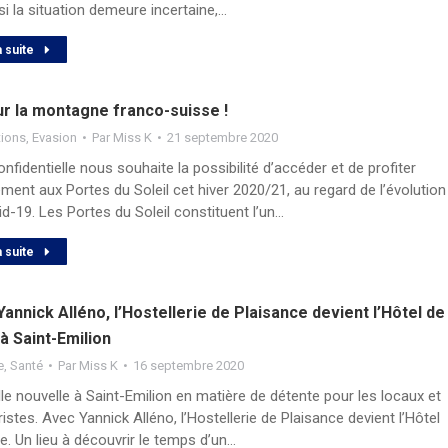
i la situation demeure incertaine,…
a suite
ur la montagne franco-suisse !
tions
,
Evasion
Par
Miss K
21 septembre 2020
nfidentielle nous souhaite la possibilité d’accéder et de profiter
ment aux Portes du Soleil cet hiver 2020/21, au regard de l’évolution
d-19. Les Portes du Soleil constituent l’un…
a suite
annick Alléno, l’Hostellerie de Plaisance devient l’Hôtel de
à Saint-Emilion
e
,
Santé
Par
Miss K
16 septembre 2020
le nouvelle à Saint-Emilion en matière de détente pour les locaux et
ristes. Avec Yannick Alléno, l’Hostellerie de Plaisance devient l’Hôtel
e. Un lieu à découvrir le temps d’un…