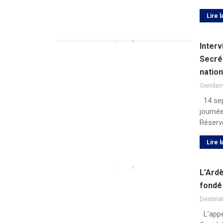
Lire l
Inter
Secré
nation
Gendar
14 sept
journée
Réserv
Lire l
L’Ard
fondé 
Destina
L’appel