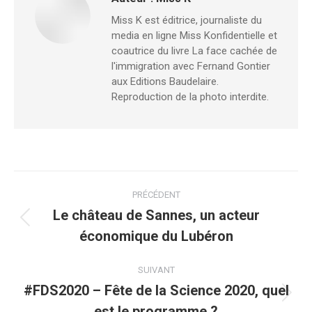
Miss K est éditrice, journaliste du
media en ligne Miss Konfidentielle et
coautrice du livre La face cachée de
l'immigration avec Fernand Gontier
aux Editions Baudelaire.
Reproduction de la photo interdite.
Navigation
PRÉCÉDENT
article
Le château de Sannes, un acteur
Article
économique du Lubéron
précédent
:
SUIVANT
#FDS2020 – Fête de la Science 2020, quel
Article
est le programme ?