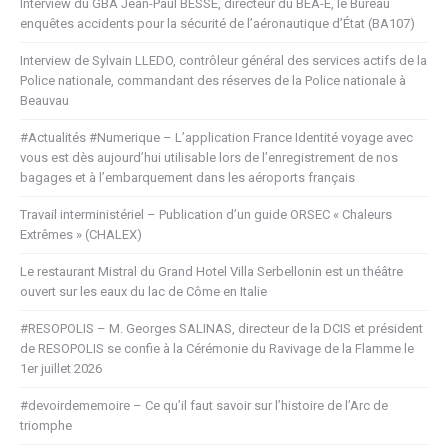
Interview du GBA Jean-Paul BESSE, directeur du BEA-É, le Bureau
enquêtes accidents pour la sécurité de l’aéronautique d’État (BA107)
Interview de Sylvain LLEDO, contrôleur général des services actifs de la
Police nationale, commandant des réserves de la Police nationale à
Beauvau
#Actualités #Numerique – L’application France Identité voyage avec
vous est dès aujourd’hui utilisable lors de l’enregistrement de nos
bagages et à l’embarquement dans les aéroports français
Travail interministériel – Publication d’un guide ORSEC « Chaleurs
Extrêmes » (CHALEX)
Le restaurant Mistral du Grand Hotel Villa Serbellonin est un théâtre
ouvert sur les eaux du lac de Côme en Italie
#RESOPOLIS – M. Georges SALINAS, directeur de la DCIS et président
de RESOPOLIS se confie à la Cérémonie du Ravivage de la Flamme le
1er juillet 2026
#devoirdememoire – Ce qu’il faut savoir sur l’histoire de l’Arc de
triomphe