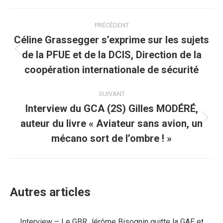
Navigation
PRÉCÉDENT
article
Céline Grassegger s’exprime sur les sujets
de la PFUE et de la DCIS, Direction de la
Article
précédent
coopération internationale de sécurité
:
SUIVANT
Interview du GCA (2S) Gilles MODÉRÉ,
auteur du livre « Aviateur sans avion, un
Article
suivant
mécano sort de l’ombre ! »
:
Autres articles
Interview – Le GBR Jérôme Bisognin quitte la GAE et