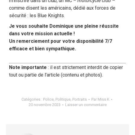
m’inscrire dans un club, un MC –
motorcycle club
–
comme disent les américains, dédié aux forces de
sécurité : les Blue Knights.
Je vous souhaite Dominique une pleine réussite
dans votre mission actuelle !
Un remerciement pour votre disponibilité 7/7
efficace et bien sympathique.
Note importante
: il est strictement interdit de copier
tout ou partie de l’article (contenu et photos).
Catégories :
Police
,
Politique
,
Portraits
Par
Miss K
20 novembre 2023
Laisser un commentaire