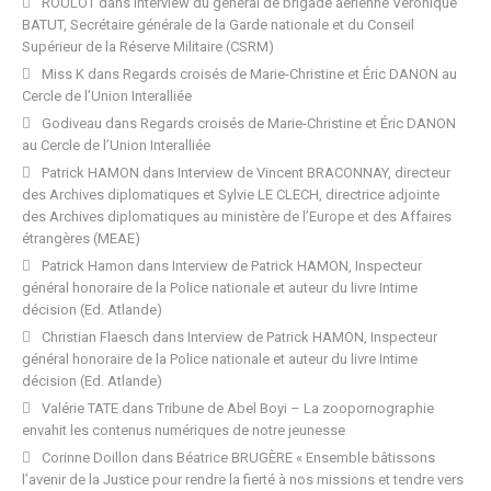
ROULOT
dans
Interview du général de brigade aérienne Véronique
BATUT, Secrétaire générale de la Garde nationale et du Conseil
Supérieur de la Réserve Militaire (CSRM)
Miss K
dans
Regards croisés de Marie-Christine et Éric DANON au
Cercle de l’Union Interalliée
Godiveau
dans
Regards croisés de Marie-Christine et Éric DANON
au Cercle de l’Union Interalliée
Patrick HAMON
dans
Interview de Vincent BRACONNAY, directeur
des Archives diplomatiques et Sylvie LE CLECH, directrice adjointe
des Archives diplomatiques au ministère de l’Europe et des Affaires
étrangères (MEAE)
Patrick Hamon
dans
Interview de Patrick HAMON, Inspecteur
général honoraire de la Police nationale et auteur du livre Intime
décision (Ed. Atlande)
Christian Flaesch
dans
Interview de Patrick HAMON, Inspecteur
général honoraire de la Police nationale et auteur du livre Intime
décision (Ed. Atlande)
Valérie TATE
dans
Tribune de Abel Boyi – La zoopornographie
envahit les contenus numériques de notre jeunesse
Corinne Doillon
dans
Béatrice BRUGÈRE « Ensemble bâtissons
l’avenir de la Justice pour rendre la fierté à nos missions et tendre vers