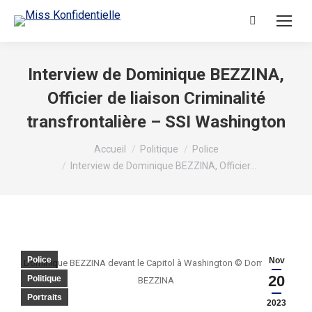
Interview de Dominique BEZZINA,
Officier de liaison Criminalité
transfrontalière – SSI Washington
Vous êtes ici :
Accueil
Politique
Police
Interview de Dominique BEZZINA, Officier…
Police
Nov
Dominique BEZZINA devant le Capitol à Washington © Dominique
20
Politique
BEZZINA
Portraits
2023