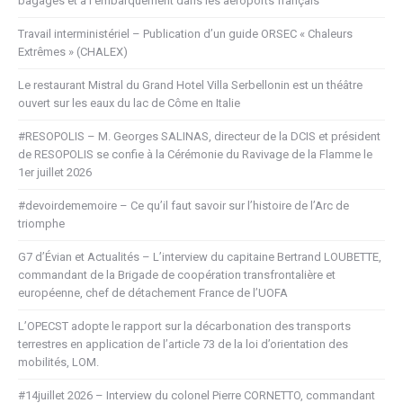
bagages et à l’embarquement dans les aéroports français
Travail interministériel – Publication d’un guide ORSEC « Chaleurs
Extrêmes » (CHALEX)
Le restaurant Mistral du Grand Hotel Villa Serbellonin est un théâtre
ouvert sur les eaux du lac de Côme en Italie
#RESOPOLIS – M. Georges SALINAS, directeur de la DCIS et président
de RESOPOLIS se confie à la Cérémonie du Ravivage de la Flamme le
1er juillet 2026
#devoirdememoire – Ce qu’il faut savoir sur l’histoire de l’Arc de
triomphe
G7 d’Évian et Actualités – L’interview du capitaine Bertrand LOUBETTE,
commandant de la Brigade de coopération transfrontalière et
européenne, chef de détachement France de l’UOFA
L’OPECST adopte le rapport sur la décarbonation des transports
terrestres en application de l’article 73 de la loi d’orientation des
mobilités, LOM.
#14juillet 2026 – Interview du colonel Pierre CORNETTO, commandant