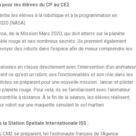
on pour les élèves du CP au CE2
 initie les élèves à la robotique et à la programmation en
 2020 (NASA).
ce, de la Mission Mars 2020, qui doit atterrir sur la planète
anète rouge et ses nombreux secrets. Ils prennent également
envoyer des robots dans l’espace afin de mieux comprendre les
lisées en classe directement avec l’intervention d’un animateur
rent ce qu’est un robot, ses fonctionnalités et son rôle dans les
ilotes se préparent pour une nouvelle mission : lancer et piloter
 planète rouge. Pour cela, ils se familiarisent avec l’animateur
ontrôle à distance. À la fin de la séance, les élèves réalisent,
eur robot sur une maquette simulant le sol martien.
a Station Spatiale Internationale ISS :
au CM2 se préparent, tel l’astronaute français de l’Agence