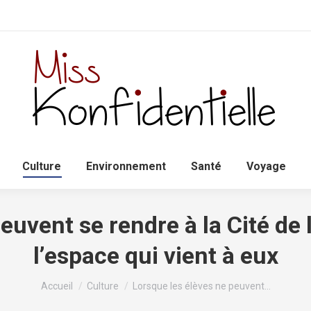
Accueil
Politique
Culture
Environnem
Culture
Environnement
Santé
Voyage
uvent se rendre à la Cité de l
l’espace qui vient à eux
Vous êtes ici :
Accueil
Culture
Lorsque les élèves ne peuvent…