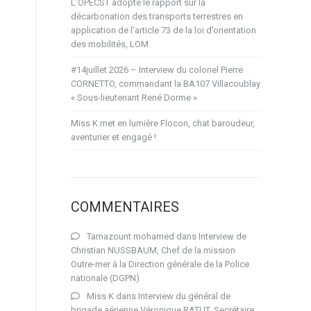
L’OPECST adopte le rapport sur la
décarbonation des transports terrestres en
application de l’article 73 de la loi d’orientation
des mobilités, LOM.
#14juillet 2026 – Interview du colonel Pierre
CORNETTO, commandant la BA107 Villacoublay
« Sous-lieutenant René Dorme »
Miss K met en lumière Flocon, chat baroudeur,
aventurier et engagé !
e
COMMENTAIRES
Tamazount mohamed
dans
Interview de
Christian NUSSBAUM, Chef de la mission
Outre-mer à la Direction générale de la Police
nationale (DGPN)
Miss K
dans
Interview du général de
brigade aérienne Véronique BATUT, Secrétaire