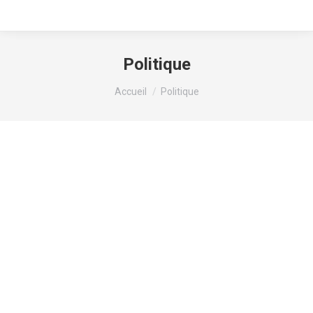
Politique
Interviews en
Vous êtes ici :
Accueil
Politique
préfecture de
l’Isère de la
préparation de
l’étape du Tour de
France des 22, 23,
24 et 25 Juillet
2026