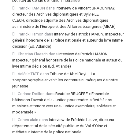
DANON au Cercle de l’Union Interalliée
Patrick HAMON
dans
Interview de Vincent BRACONNAY,
directeur des Archives diplomatiques et Sylvie LE
CLECH, directrice adjointe des Archives diplomatiques
au ministère de l’Europe et des Affaires étrangères (MEAE)
Patrick Hamon
dans
Interview de Patrick HAMON, Inspecteur
général honoraire de la Police nationale et auteur du livre Intime
décision (Ed. Atlande)
Christian Flaesch
dans
Interview de Patrick HAMON,
Inspecteur général honoraire de la Police nationale et auteur du
livre Intime décision (Ed. Atlande)
Valérie TATE
dans
Tribune de Abel Boyi – La
zoopornographie envahit les contenus numériques de notre
jeunesse
Corinne Doillon
dans
Béatrice BRUGÈRE « Ensemble
bâtissons l’avenir de la Justice pour rendre la fierté à nos
missions et tendre vers une Justice exemplaire, solidaire et
modernisée »
Cohen alain
dans
Interview de Frédéric Lauze, directeur
départemental de la sécurité publique du Val d’Oise et
médiateur interne de la police nationale