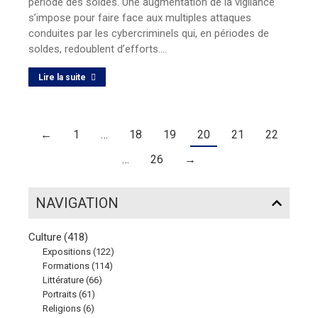
période des soldes. Une augmentation de la vigilance
s’impose pour faire face aux multiples attaques
conduites par les cybercriminels qui, en périodes de
soldes, redoublent d’efforts.…
Lire la suite
←
1
…
18
19
20
21
22
…
26
→
NAVIGATION
Culture
(418)
Expositions
(122)
Formations
(114)
Littérature
(66)
Portraits
(61)
Religions
(6)