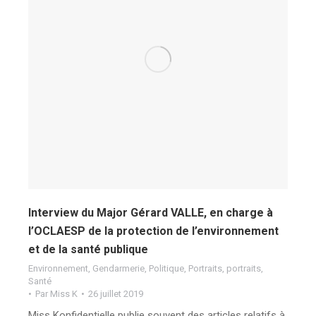
Interview du Major Gérard VALLE, en charge à
l’OCLAESP de la protection de l’environnement
et de la santé publique
Environnement
,
Gendarmerie
,
Politique
,
Portraits
,
portraits
,
Santé
Par
Miss K
26 juillet 2019
Miss Konfidentielle publie souvent des articles relatifs à